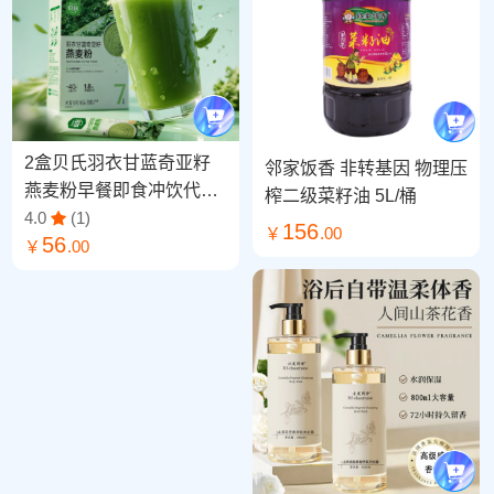
2盒贝氏羽衣甘蓝奇亚籽
邻家饭香 非转基因 物理压
燕麦粉早餐即食冲饮代餐
榨二级菜籽油 5L/桶
麦片营养食品-175克（25
4.0
(1)
156
￥
.00
56
克*7条）
￥
.00