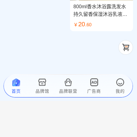
800ml香水沐浴露洗发水
香氛沐浴露非艾琳香氛持
持久留香保湿沐浴乳液同
久全身保湿易清洗不假滑
款小芙同学
20
￥
.60
润肤芳香
29
￥
.90
首页
品牌馆
品牌联营
广告商
我的
老牌国货 600g*3瓶舒蕾花
500ml*2 舒蕾男士清爽控
香沐浴露系列小苍兰樱花
油去屑500ml洗发露＋爽
百合玫瑰香型 温和清洁植
69
￥
.90
肤500ml沐浴露
46
￥
.90
物精粹