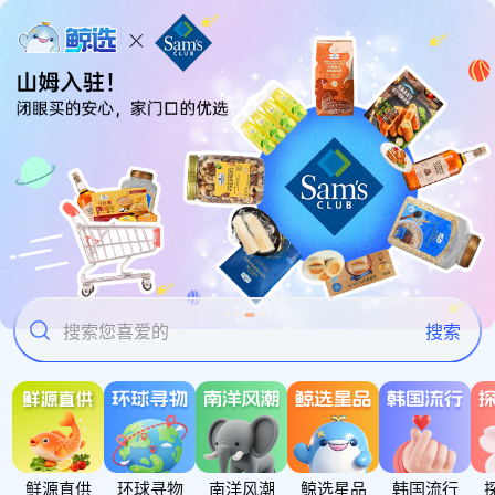
搜索您喜爱的
搜索
鲜源直供
环球寻物
南洋风潮
鲸选星品
韩国流行
平台生态合规升级公告