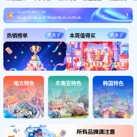
生态权益升级
商城/品牌卡实现邮箱自动同步
广告商专属福利来啦
平台社区生态升级说明
更多
更多
热销榜单
本周值得买
鲸券政策优化公告
地方特色
东南亚特色
韩国特色