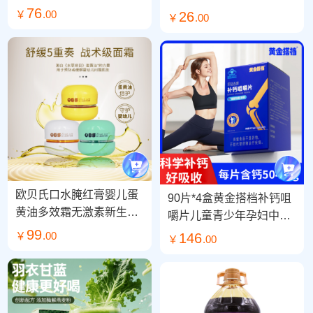
（0.48*30）*3盒
76
￥
.00
26
￥
.00
欧贝氏口水腌红膏婴儿蛋
90片*4盒黄金搭档补钙咀
黄油多效霜无激素新生儿
嚼片儿童青少年孕妇中老
宝宝面霜保湿舒缓 50克/
99
年碳酸钙D3钙片
￥
.00
146
￥
.00
瓶（颜色随机）