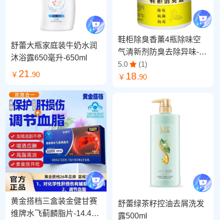
鞋柜除臭香薰4瓶除味空
舒蕾大瓶家庭装牛奶水润
气清新剂防臭去除异味-
沐浴露650毫升-650ml
瓶-120g*4瓶
5.0
(1)
21
￥
.90
18
￥
.90
黄金搭档三盒装金健甘赛
舒蕾绿茶籽控油去屑洗发
维牌水飞蓟麟脂片-14.4g
露500ml